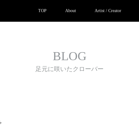
TOP
About
Artist / Creator
BLOG
足元に咲いたクローバー
で