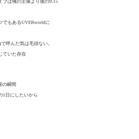
ブは俺の主催より後の9.15
あるUVERworldに
由で呼んだ気は毛頭ない。
じていた存在
。
醒の瞬間
の1日にしたいから