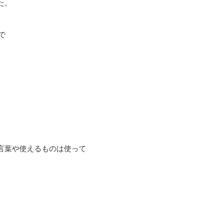
た。
で
、言葉や使えるものは使って