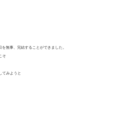
大切な1日を無事、完結することができました。
こそ
してみようと