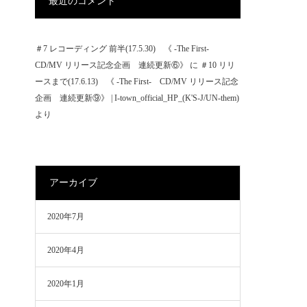
最近のコメント
＃7 レコーディング 前半(17.5.30) 《 -The First-
CD/MV リリース記念企画 連続更新⑥》
に
＃10 リリ
ースまで(17.6.13) 《 -The First- CD/MV リリース記念
企画 連続更新⑨》 | I-town_official_HP_(K'S-J/UN-them)
より
アーカイブ
2020年7月
2020年4月
2020年1月