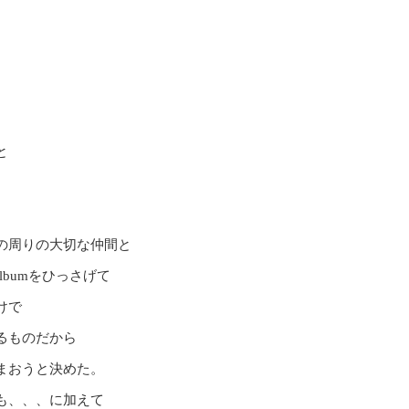
と
の周りの大切な仲間と
lbumをひっさげて
けで
るものだから
まおうと決めた。
も、、、に加えて