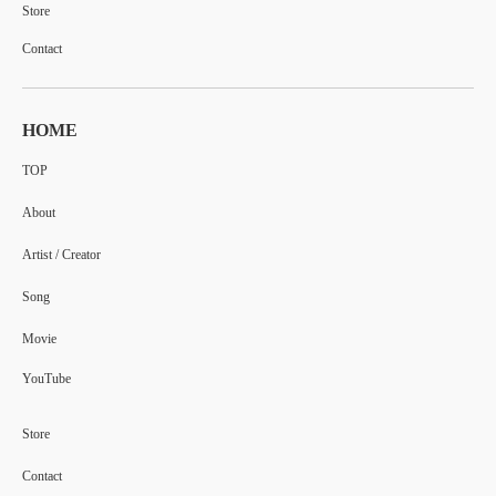
Store
Contact
HOME
TOP
About
Artist / Creator
Song
Movie
YouTube
Store
Contact