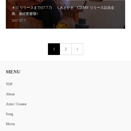
＃11 リリースまで(17.7.7) 《 あとがき CD/MV リリース記念企
画 連続更新⑩》
2017.07.7
1
2
MENU
TOP
About
Artist / Creator
Song
Movie