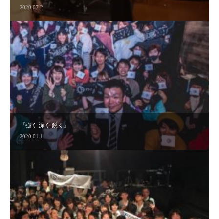
2020.04.9
2020.07.2
『強く 深く 鋭く』
2020.01.1