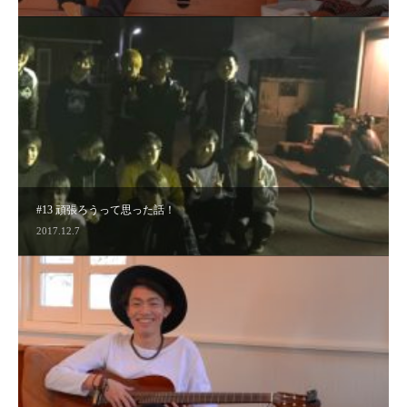
#12 〜JGV.vol1 生誕祭まで
#13 頑張ろうって思った話！
2017.09.8
2017.12.7