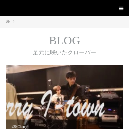
ホーム
BLOG
足元に咲いたクローバー
#19 K’S-J 4年目スタート 今
#20 Cherry