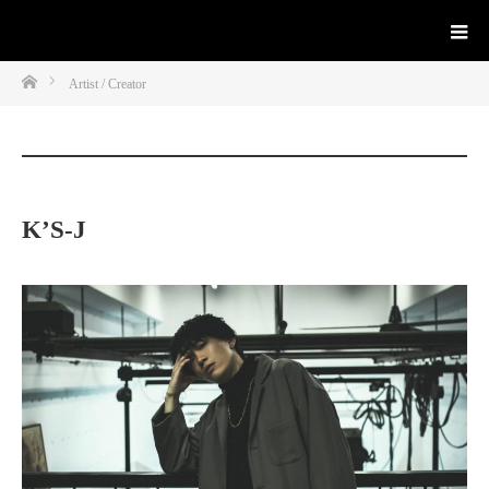
ホーム
Artist / Creator
K’S-J