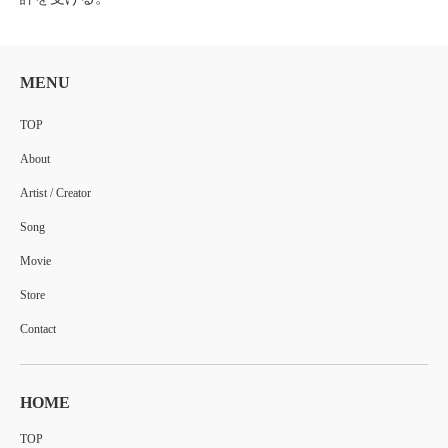
MENU
TOP
About
Artist / Creator
Song
Movie
Store
Contact
HOME
TOP