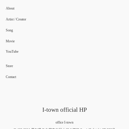
About
Artist / Creator
Song
Movie
YouTube
Store
Contact
I-town official HP
office I-town