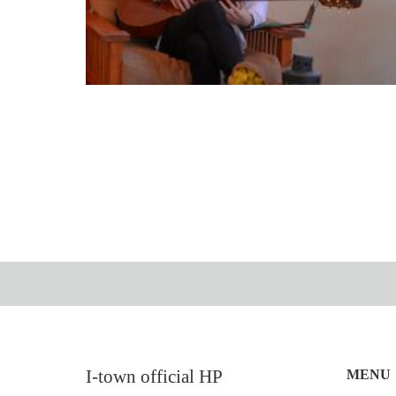
＃11 リリースまで(17.7.7) 《 あとがき CD/MV リ
ース記念企画 連続更新⑩》
2017.07.7
I-town official HP
MENU