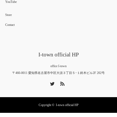
YouTube
Store
Contact
I-town official HP
office I-town
〒460-0011 愛知県名古屋市中区大須３丁目５−１鈴木ビル2F 202号
Twitter
RSS
Copyright ©
I-town official HP