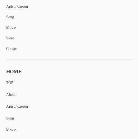
Artist / Creator
Song
Movie
Store
Contact
HOME
TOP
About
Artist / Creator
Song
Movie