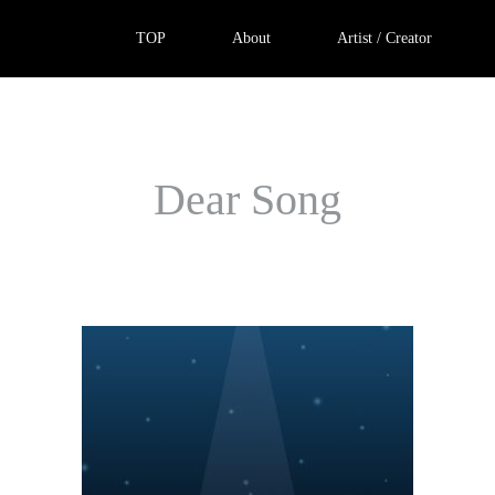
TOP
About
Artist / Creator
Dear Song