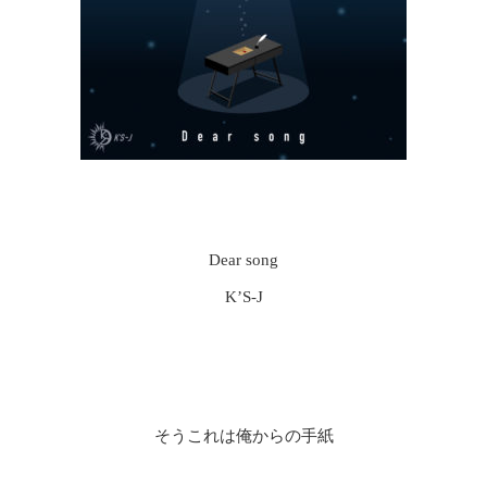
Dear song
K’S-J
そうこれは俺からの手紙