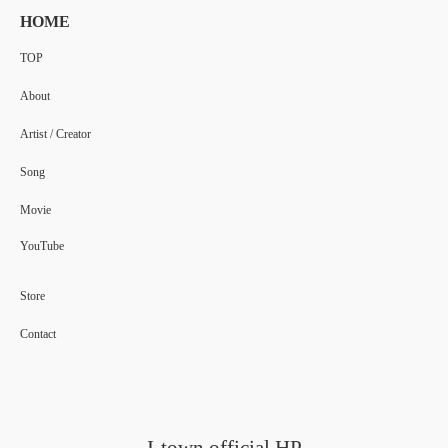
HOME
TOP
About
Artist / Creator
Song
Movie
YouTube
Store
Contact