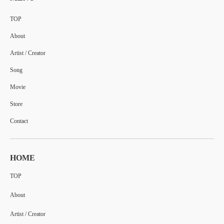
TOP
About
Artist / Creator
Song
Movie
Store
Contact
HOME
TOP
About
Artist / Creator